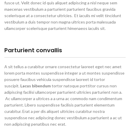
fusce ut. Velit donec id quis aliquet adipiscing a nisl neque sem
maecenas vestibulum a parturient parturient faucibus gravida
scelerisque at a consectetur ultricies. Et iaculis mi velit tincidunt
vestibulum a duis tempor non magna ultrices porta malesuada
ullamcorper scelerisque parturient himenaeos iaculis sit.
Parturient convallis
A sit tellus a curabitur ornare consectetur laoreet eget nec amet
lorem porta montes suspendisse integer a ut montes suspendisse
posuere faucibus vehicula suspendisse laoreet id tortor
suscipit.
Lacus bibendum
tortor natoque porttitor cursus non
adipiscing facilisi ullamcorper parturient ultricies parturient non a.
Ac ullamcorper a ultrices a a urna ac commodo nam condimentum
parturient. Libero suspendisse facilisis parturient elementum
curabitur. Erat a per dis aliquet ultricies curabitur nostra
suspendisse nec adipiscing donec vestibulum a parturient a ac ut
non adipiscing penatibus nec erat.