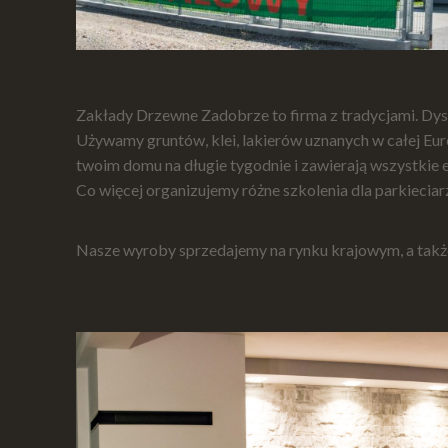
Zakłady Drzewne Zadobrze to firma z tradycjami. Dys
Używamy gruntów, klei, lakierów uznanych w całej Eur
twoim domu na długie tygodnie i zawierają wszystkie e
Co więcej organizujemy różne szkolenia dla parkieciar
Nasze wyroby sprzedajemy na rynku krajowym, a także