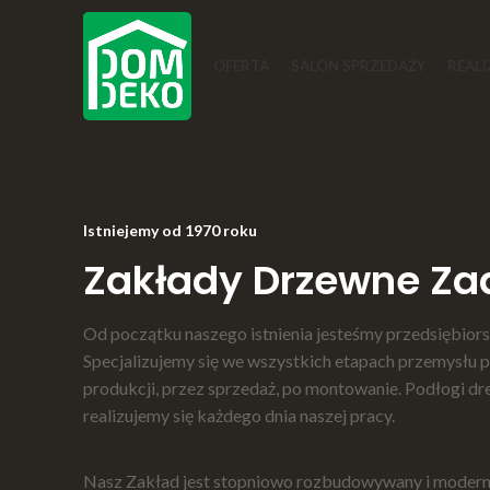
OFERTA
SALON SPRZEDAŻY
REALI
Istniejemy od 1970 roku
Zakłady Drzewne Za
Od początku naszego istnienia jesteśmy przedsiębio
Specjalizujemy się we wszystkich etapach przemysłu 
produkcji, przez sprzedaż, po montowanie. Podłogi dre
realizujemy się każdego dnia naszej pracy.
Nasz Zakład jest stopniowo rozbudowywany i moder