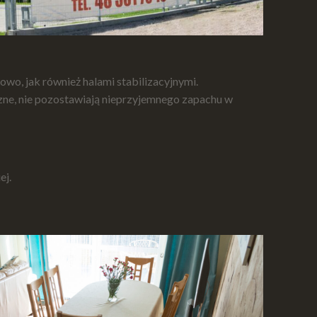
o, jak również halami stabilizacyjnymi.
czne, nie pozostawiają nieprzyjemnego zapachu w
ej.