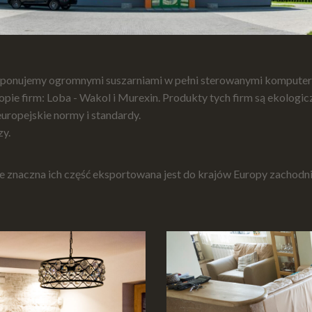
ponujemy ogromnymi suszarniami w pełni sterowanymi komputerow
opie firm: Loba - Wakol i Murexin. Produkty tych firm są ekologi
uropejskie normy i standardy.
zy.
 znaczna ich część eksportowana jest do krajów Europy zachodni