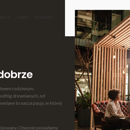
ZACJE
O NAS
KONTAKT
dobrze
rstwem rodzinnym.
podłóg drewnianych, od
wniane to nasza pasja, w której
nizowany. Obecnie posiadamy