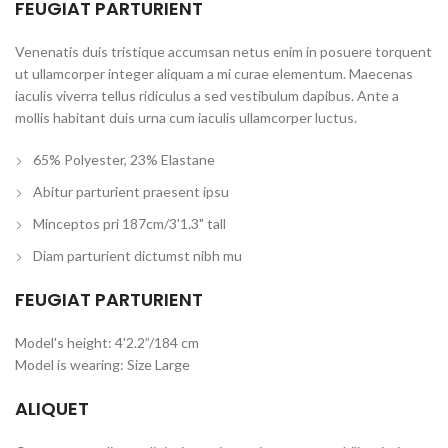
FEUGIAT PARTURIENT
Venenatis duis tristique accumsan netus enim in posuere torquent
ut ullamcorper integer aliquam a mi curae elementum. Maecenas
iaculis viverra tellus ridiculus a sed vestibulum dapibus. Ante a
mollis habitant duis urna cum iaculis ullamcorper luctus.
65% Polyester, 23% Elastane
Abitur parturient praesent ipsu
Minceptos pri 187cm/3'1.3" tall
Diam parturient dictumst nibh mu
FEUGIAT PARTURIENT
Model's height: 4'2.2”/184 cm
Model is wearing: Size Large
ALIQUET