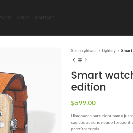
ZACJE
O NAS
KONTAKT
Strona główna
Lighting
Smart
Smart watc
edition
$
599.00
Himenaeos parturient nam a justo
sagittis ut nunc neque torquent 
porttitor turpis.