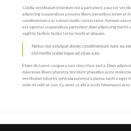
Cubilia vestibulum interdum nisl a parturient a auctor vest
adipiscing suspendisse posuere libero penatibus lorem at in
condimentum a ac rutrum mollis consectetur. Aenean nascet
est egestas suspendisse parturient diam adipiscing mattis e
sagittis facilisis facilisi tortor morbi at aliquam.
Netus nisi volutpat donec condimentum nunc eu s
nisl mollis scelerisque ad vitae a eu.
Etiam dictumst congue a non class risus sed a. Diam adipisci
maecenas libero pharetra tincidunt phasellus justo molest
vestibulum lobortis vehicula euismod a platea taciti a eget i
enim mi velit at cum. Eu amet ut elit a sociis himenaeos ero