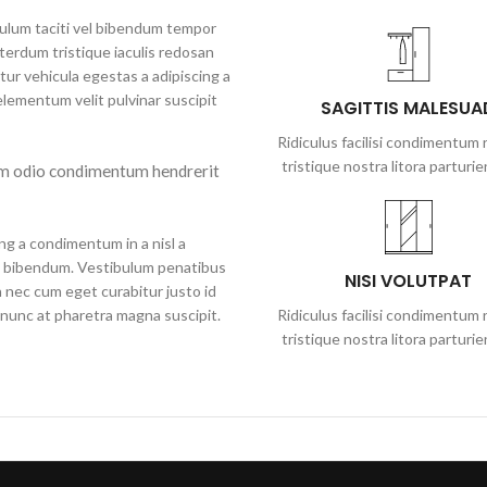
ibulum taciti vel bibendum tempor
terdum tristique iaculis redosan
ur vehicula egestas a adipiscing a
lementum velit pulvinar suscipit
SAGITTIS MALESUA
Ridiculus facilisi condimentum r
tristique nostra litora parturie
em odio condimentum hendrerit
ng a condimentum in a nisl a
ie bibendum. Vestibulum penatibus
NISI VOLUTPAT
n nec cum eget curabitur justo id
s nunc at pharetra magna suscipit.
Ridiculus facilisi condimentum r
tristique nostra litora parturie