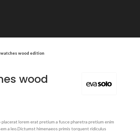
 watches wood edition
hes wood
 placerat lorem erat pretium a fusce pharetra pretium enim
sem a leo.Dictumst himenaeos primis torquent ridiculus